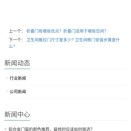
欧兰森门窗
,
欧兰森门窗加盟
,
欧兰森门窗官方旗舰店
,
欧兰森门窗官
网
上一个：
折叠门有哪些优点？折叠门适用于哪些空间？
下一个：
卫生间推拉门尺寸是多少? 卫生间移门安装步骤是什
么?
新闻动态
行业新闻
公司新闻
新闻中心
铝合金门窗的颜色推荐，装修时应该如何挑选？