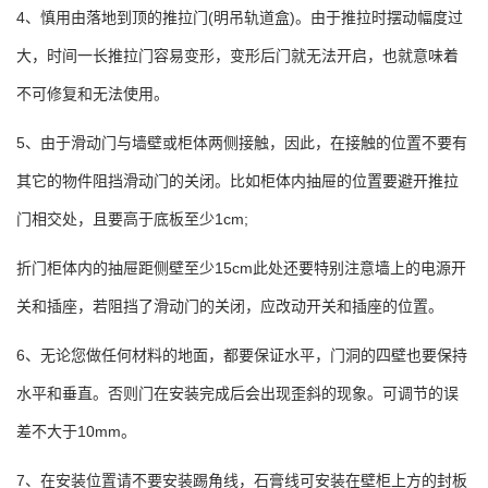
4、慎用由落地到顶的推拉门(明吊轨道盒)。由于推拉时摆动幅度过
大，时间一长推拉门容易变形，变形后门就无法开启，也就意味着
不可修复和无法使用。
5、由于滑动门与墙壁或柜体两侧接触，因此，在接触的位置不要有
其它的物件阻挡滑动门的关闭。比如柜体内抽屉的位置要避开推拉
门相交处，且要高于底板至少1cm;
折门柜体内的抽屉距侧壁至少15cm此处还要特别注意墙上的电源开
关和插座，若阻挡了滑动门的关闭，应改动开关和插座的位置。
6、无论您做任何材料的地面，都要保证水平，门洞的四壁也要保持
水平和垂直。否则门在安装完成后会出现歪斜的现象。可调节的误
差不大于10mm。
7、在安装位置请不要安装踢角线，石膏线可安装在壁柜上方的封板