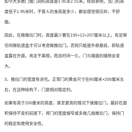
如今大多数门或门洞的高度是1.95至2.15米。经验表明，当门的高
度低于1.95米时，不管人的身高是多少，都会感觉很压抑，不舒
服。
因此，在做推拉门时，高度最少要在195+12=207厘米以上，有足够
空间做轨道盒才可以考虑做推拉门。否则只能是外部悬挂，即轨道
盒露在外面，肯定不美观，而且时间一久，门与墙面的缝隙会变
大。
3、推拉门的宽度有讲究。正常门的黄金尺寸在80厘米×200厘米左
右，在这种结构下，门是相对稳定的。
如果有高于200厘米的高度，甚至更高的情况下做推拉门，最好在面
积保持不变的前提下，将门的宽度缩窄或多做几扇推拉门，保持门
的稳定和使用安全性。