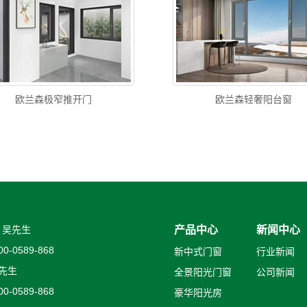
欧兰森极窄推开门
欧兰森轻奢阳台窗
：吴先生
产品中心
新闻中心
-0589-868
新中式门窗
行业新闻
先生
全景阳光门窗
公司新闻
-0589-868
豪华阳光房