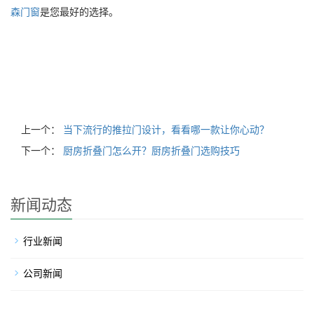
森门窗
是您最好的选择。
欧兰森门窗
,
欧兰森门窗加盟
,
欧兰森门窗官方旗舰店
,
欧兰森门窗官
网
上一个：
当下流行的推拉门设计，看看哪一款让你心动？
下一个：
厨房折叠门怎么开？厨房折叠门选购技巧
新闻动态
行业新闻
公司新闻