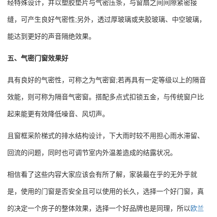
经特殊设计，并以塑胶垫片与气密压条，与窗扇之间间隙紧密接
缝，可产生良好气密性;另外，透过厚玻璃或夹胶玻璃、中空玻璃，
能达到更好的声音隔绝效果。
五、气密门窗效果好
具有良好的气密性，可称之为气密窗;若再具有一定等级以上的隔音
效能，则可称为隔音气密窗。搭配多点式扣锁五金，与传统窗户比
起来能更有效降低噪音、风切声。
且窗框采阶梯式的排水结构设计，下大雨时较不用担心雨水滞留、
回流的问题，同时也可调节室内外温差造成的结露状况。
相信看了这些内容大家应该会有所了解，家装最在乎的无外乎就
是，使用的门窗是否安全且可以使用的长久，选择一个好门窗，真
的决定一个房子的整体效果，选择一个好品牌也是同理，所以
欧兰